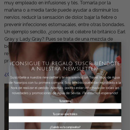
muy empleado en infusiones y tés. Tomarla por la
mañana o a media tarde puede ayudar a disminuir los
nervios, reducir la sensación de dolor, bajar la fiebre o
prevenir infecciones estomacales, entre otras bondades.
Un ejemplo sencillo, ¿conoces el célebre té británico Earl
Gray y Lady Gray? Pues se trata de una mezcla de
×
bergamota y té negro que desde hace siglos se viene
realizando y consumiendo. ¡Así que más de uno lo ha
probado sin saberlo!
¡CONSIGUE TU REGALO SUSCRIBIÉNDOTE
A NUESTRA NEWSLETTER!
¿Cómo emplear la bergamota?
Suscríbete a nuestra newsletter y te enviaremos un Travel Vapo de Agua
de Naranjos con tu primera compra. Solo tendrás que estar registrado a la
Si
hora de realizar el pedido. Además, podrás estar informado de todas las
novedades y promociones de Agua de Sevilla. ¡Te estamos esperando!
Tu nombre
Tu correo electrónico
Por favor, deja este campo vacío.
¿Cuándo es tu cumpleaños?