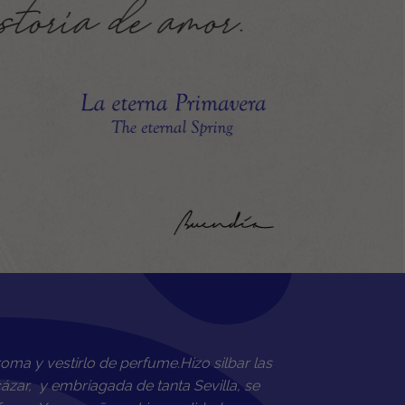
oma y vestirlo de perfume.Hizo silbar las
cázar, y embriagada de tanta Sevilla, se