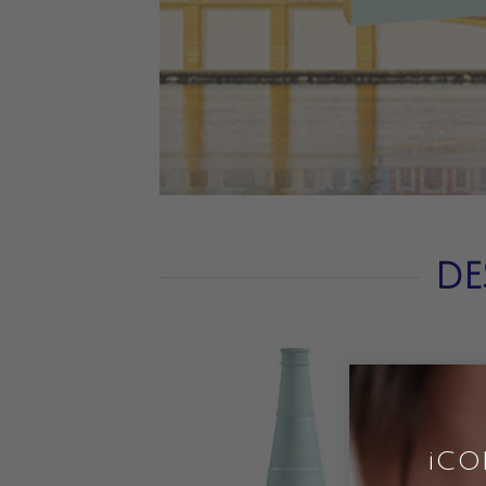
DE
¡CO