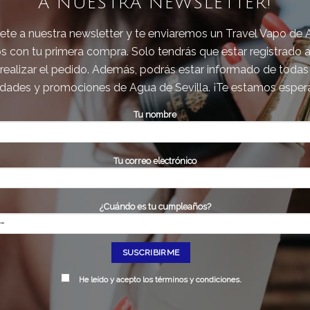
A NUESTRA NEWSLETTER!
ete a nuestra newsletter y te enviaremos un Travel Vapo de
s con tu primera compra. Solo tendrás que estar registrado a
realizar el pedido. Además, podrás estar informado de todas
dades y promociones de Agua de Sevilla. ¡Te estamos esper
ua Real de Tuberoussa 125 ML
Agua de Sevilla Mujer
VP
Tu nombre
Tu correo electrónico
IDEAL PARA REGALAR
¿Cuándo es tu cumpleaños?
deja este campo vacío.
He leído y acepto
los términos y condiciones
.