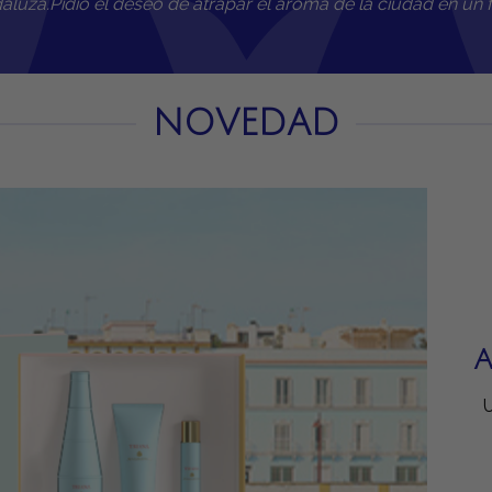
luza.Pidió el deseo de atrapar el aroma de la ciudad en un 
NOVEDAD
A
U