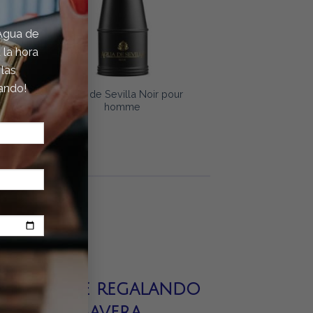
 Agua de
 la hora
 las
ando!
Agua de Sevilla Noir pour
homme
Sorprende regalando
primavera