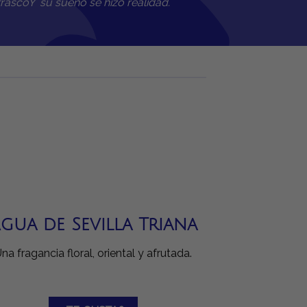
frascoY su sueño se hizo realidad.
gua de Sevilla Triana
na fragancia floral, oriental y afrutada.