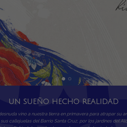
DESCÚBRELO
UN SUEÑO HECHO REALIDAD
desnuda vino a nuestra tierra en primavera para atrapar su ar
sus callejuelas del Barrio Santa Cruz, por los jardines del Al