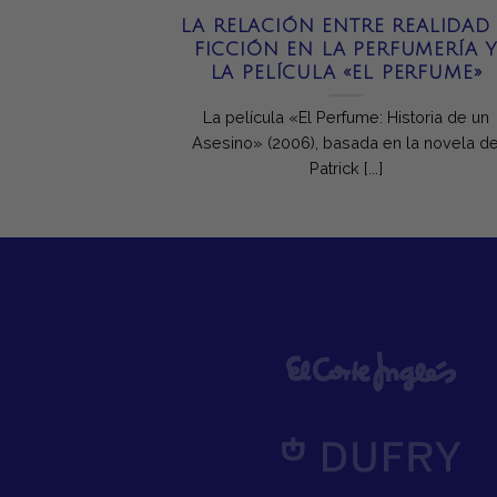
DEL PADRE
LA RELACIÓN ENTRE REALIDAD
 ORIGINA?
FICCIÓN EN LA PERFUMERÍA 
LA PELÍCULA «EL PERFUME»
ñalado en el
La película «El Perfume: Historia de un
n, ¿lo conoces?
Asesino» (2006), basada en la novela d
Patrick [...]