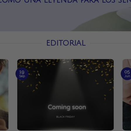
, como una leyenda para los sen
EDITORIAL
19
05
Sep
Jun