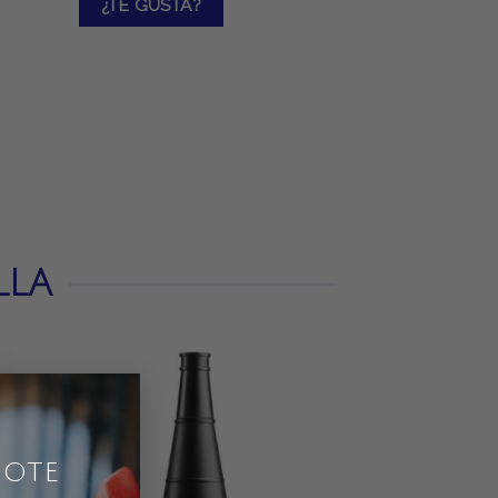
¿TE GUSTA?
LLA
×
DOTE