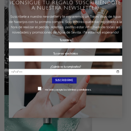
¡CONSIGUE TU REGALO SUSCRIBIÉNDOTE
A NUESTRA NEWSLETTER!
Suscríbete a nuestra newsletter y te enviaremos un Travel Vapo de Agua
de Naranjos con tu primera compra. Solo tendrás que estar registrado a la
hora de realizar el pedido. Además, podrás estar informado de todas las
novedades y promociones de Agua de Sevilla. ¡Te estamos esperando!
Tu nombre
Tu correo electrónico
¿Cuándo es tu cumpleaños?
Por favor, deja este campo vacío.
He leído y acepto
los términos y condiciones
.