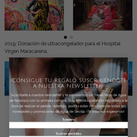
2019: Donación de ultracongelador para el Hospital
Virgen Maracarena.
×
¡CONSIGUE TU REGALO SUSCRIBIÉNDOTE
A NUESTRA NEWSLETTER!
Suscríbete a nuestra newsletter y te enviaremos un Travel Vapo de Agua
de Naranjos con tu primera compra. Solo tendrás que estar registrado a la
hora de realizar el pedido. Además, podrás estar informado de todas las
novedades y promociones de Agua de Sevilla. ¡Te estamos esperando!
Tu nombre
Tu correo electrónico