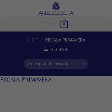
Skip
to
content
0
SHOP
/
REGALA PRIMAVERA
FILTRAR
Regala Primavera